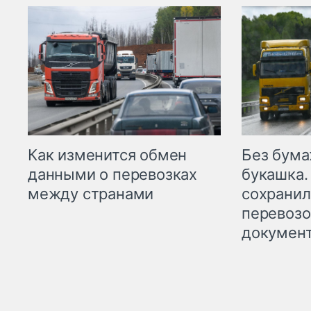
Как изменится обмен
Без бума
данными о перевозках
букашка.
между странами
сохрани
перевоз
докумен