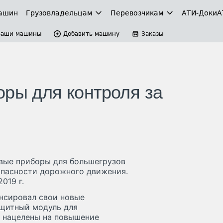
ашин
Грузовладельцам
Перевозчикам
АТИ-Доки
А
Ваши машины
Добавить машину
Заказы
оры для контроля за
вые приборы для большегрузов
опасности дорожного движения.
019 г.
нсировал свои новые
ащитный модуль для
, нацелены на повышение