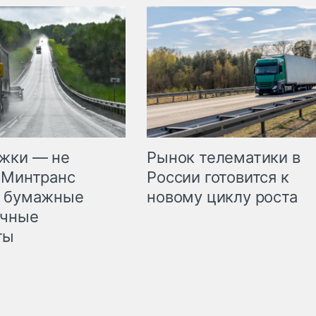
жки — не
Рынок телематики в
 Минтранс
России готовится к
л бумажные
новому циклу роста
очные
ты