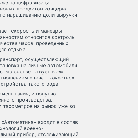
акже на цифровизацию
 новых продуктов концерна
 по наращиванию доли выручки
вает скорость и маневры
занностям относится контроль
ичества часов, проведенных
ля отдыха.
отранспорт, осуществляющий
становка на личные автомобили
остью соответствует всем
тношением «цена – качество»
стройства такого рода.
 испытания, и попутно
нного производства.
и тахометров на рынок уже во
«Автоматика» входит в состав
ехнологий военно-
альный прибор, отслеживающий