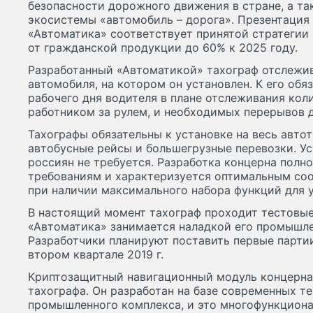
безопасности дорожного движения в стране, а т
экосистемы «автомобиль – дорога». Презентация
«Автоматика» соответствует принятой стратегии
от гражданской продукции до 60% к 2025 году.
Разработанный «Автоматикой» тахограф отслежи
автомобиля, на котором он установлен. К его обя
рабочего дня водителя в плане отслеживания кол
работником за рулем, и необходимых перерывов д
Тахографы обязательны к установке на весь авт
автобусные рейсы и большегрузные перевозки. У
россиян не требуется. Разработка концерна полн
требованиям и характеризуется оптимальным соо
при наличии максимального набора функций для у
В настоящий момент тахограф проходит тестовые
«Автоматика» занимается наладкой его промышле
Разработчики планируют поставить первые парти
втором квартале 2019 г.
Криптозащитный навигационный модуль концерна 
тахографа. Он разработан на базе современных т
промышленного комплекса, и это многофункцион