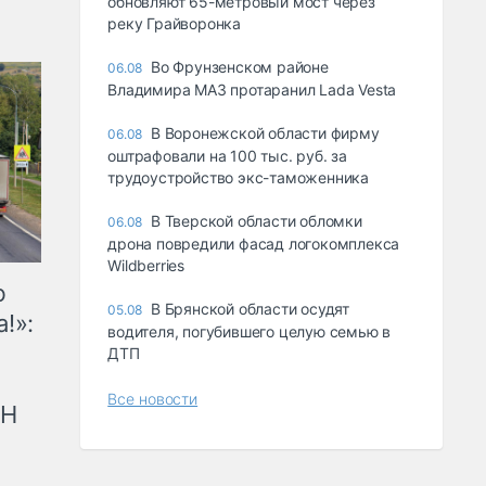
обновляют 65-метровый мост через
реку Грайворонка
Во Фрунзенском районе
06.08
Владимира МАЗ протаранил Lada Vesta
В Воронежской области фирму
06.08
оштрафовали на 100 тыс. руб. за
трудоустройство экс-таможенника
В Тверской области обломки
06.08
дрона повредили фасад логокомплекса
Wildberries
ю
В Брянской области осудят
05.08
!»:
водителя, погубившего целую семью в
ДТП
Все новости
рН