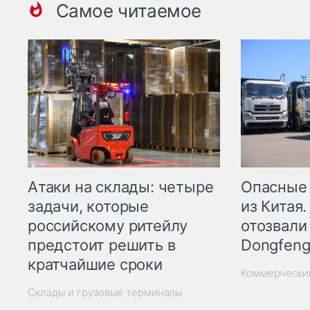
Самое читаемое
Опасные
Атаки на склады: четыре
из Китая.
задачи, которые
отозвали
российскому ритейлу
Dongfeng
предстоит решить в
кратчайшие сроки
Коммерчески
Склады и грузовые терминалы