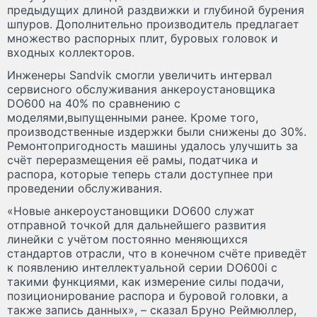
предыдущих длиной раздвижки и глубиной бурения
шпуров. Дополнительно производитель предлагает
множество распорных плит, буровых головок и
входных коллекторов.
Инженеры Sandvik смогли увеличить интервал
сервисного обслуживания анкероустановщика
DO600 на 40% по сравнению с
моделями,выпущенными ранее. Кроме того,
производственные издержки были снижены до 30%.
Ремонтопригодность машины удалось улучшить за
счёт переразмещения её рамы, податчика и
распора, которые теперь стали доступнее при
проведении обслуживания.
«Новые анкероустановщики DO600 служат
отправной точкой для дальнейшего развития
линейки с учётом постоянно меняющихся
стандартов отрасли, что в конечном счёте приведёт
к появлению интеллектуальной серии DO600i с
такими функциями, как измерение силы подачи,
позиционирование распора и буровой головки, а
также запись данных», – сказал Бруно Реймюллер,