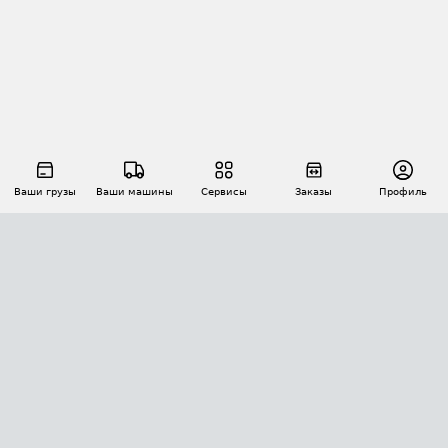
Ваши грузы
Ваши машины
Сервисы
Заказы
Профиль
АВТОМАТИЗАЦИЯ ПЕРЕВОЗОК
Площадки
Заказы
Торги
Тендеры
АТИ-Доки
GPS-мониторинг
АТИ Мессенджер
Цепочки грузов
API ATI.SU
ПОЛЕЗНОЕ