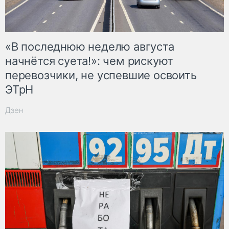
«В последнюю неделю августа
начнётся суета!»: чем рискуют
перевозчики, не успевшие освоить
ЭТрН
Дзен