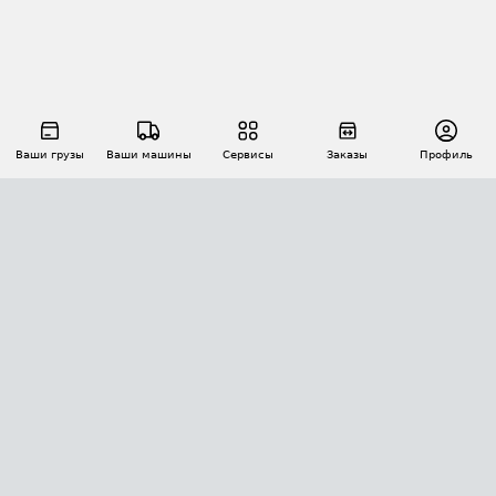
Ваши грузы
Ваши машины
Сервисы
Заказы
Профиль
АВТОМАТИЗАЦИЯ ПЕРЕВОЗОК
Площадки
Заказы
Торги
Тендеры
АТИ-Доки
GPS-мониторинг
АТИ Мессенджер
Цепочки грузов
API ATI.SU
ПОЛЕЗНОЕ
Расчет расстояний
БЕЗОПАСНОСТЬ
Академия ATI.SU