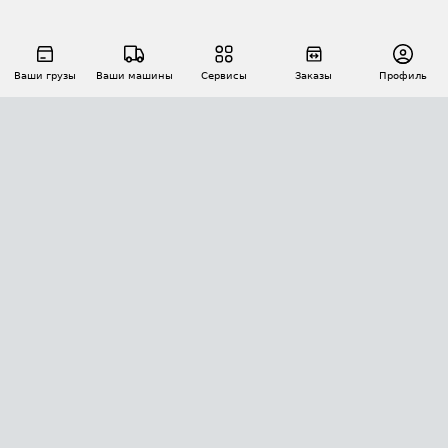
Ваши грузы
Ваши машины
Сервисы
Заказы
Профиль
АВТОМАТИЗАЦИЯ ПЕРЕВОЗОК
Площадки
Заказы
Торги
Тендеры
АТИ-Доки
GPS-мониторинг
АТИ Мессенджер
Цепочки грузов
API ATI.SU
ПОЛЕЗНОЕ
Расчет расстояний
БЕЗОПАСНОСТЬ
Академия ATI.SU
ATI.SU о безопасности
Звезды ATI.SU на вашем сайте
КОНТАКТЫ И ТАРИФЫ
Памятка по проверке контрагентов
Индекс ATI.SU FTL РФ
О системе ATI.SU
Светофор+