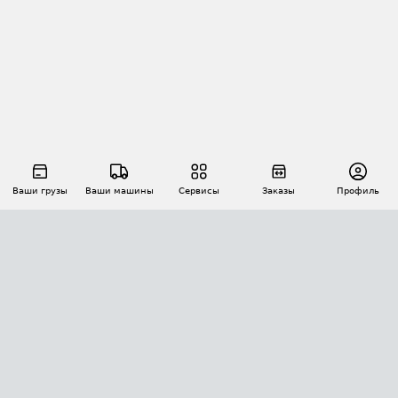
Ваши грузы
Ваши машины
Сервисы
Заказы
Профиль
АВТОМАТИЗАЦИЯ ПЕРЕВОЗОК
Площадки
Заказы
Торги
Тендеры
АТИ-Доки
GPS-мониторинг
АТИ Мессенджер
Цепочки грузов
API ATI.SU