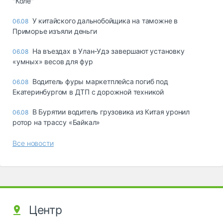
"Коле"
У китайского дальнобойщика на таможне в
06.08
Приморье изъяли деньги
Ha въeздax в Улaн-Удэ зaвepшaют ycтaнoвкy
06.08
«yмныx» вecoв для фyp
Водитель фуры маркетплейса погиб под
06.08
Екатеринбургом в ДТП с дорожной техникой
В Бурятии водитель грузовика из Китая уронил
06.08
ротор на трассу «Байкал»
Все новости
Центр