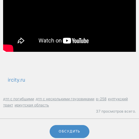
ircity.ru
дтп с погибшими
дтп с несколькими грузовиками
р-258
култукский
тракт
иркутская область
37 просмотров всего.
ОБСУДИТЬ