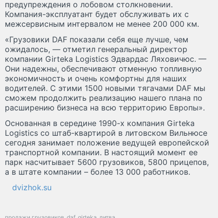
предупреждения о лобовом столкновении.
Компания-эксплуатант будет обслуживать их с
межсервисным интервалом не менее 200 000 км.
«Грузовики DAF показали себя еще лучше, чем
ожидалось, — отметил генеральный директор
компании Girteka Logistics Эдвардас Ляховичюс. —
Они надежны, обеспечивают отменную топливную
экономичность и очень комфортны для наших
водителей. С этими 1500 новыми тягачами DAF мы
сможем продолжить реализацию нашего плана по
расширению бизнеса на всю территорию Европы».
Основанная в середине 1990-х компания Girteka
Logistics со штаб-квартирой в литовском Вильнюсе
сегодня занимает положение ведущей европейской
транспортной компании. В настоящий момент ее
парк насчитывает 5600 грузовиков, 5800 прицепов,
а в штате компании – более 13 000 работников.
dvizhok.su
продажи грузовиков
daf
girteka
литва