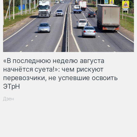
«В последнюю неделю августа
начнётся суета!»: чем рискуют
перевозчики, не успевшие освоить
ЭТрН
Дзен