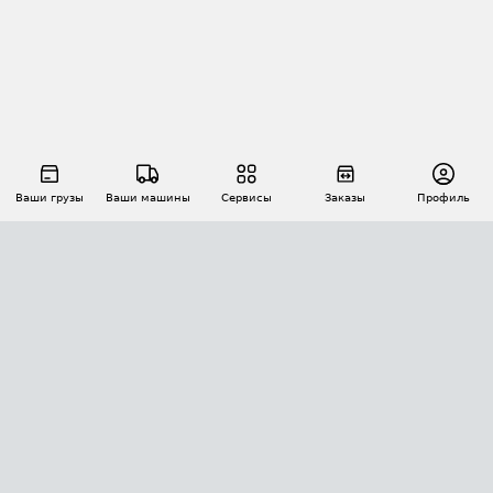
Ваши грузы
Ваши машины
Сервисы
Заказы
Профиль
АВТОМАТИЗАЦИЯ ПЕРЕВОЗОК
Площадки
Заказы
Торги
Тендеры
АТИ-Доки
GPS-мониторинг
АТИ Мессенджер
Цепочки грузов
API ATI.SU
ПОЛЕЗНОЕ
Расчет расстояний