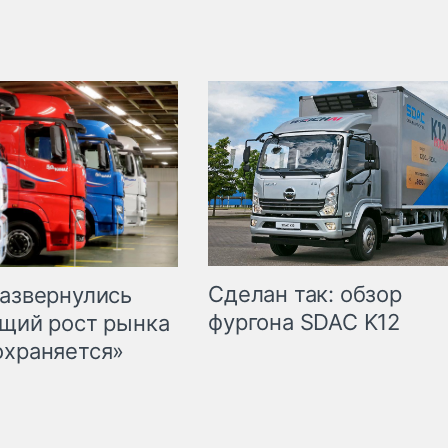
Сделан так: обзор
развернулись
фургона SDAC K12
бщий рост рынка
охраняется»