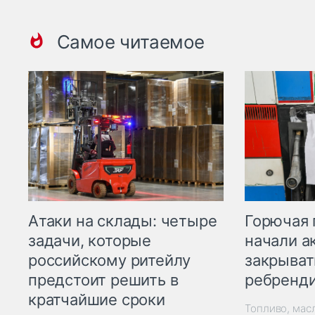
Самое читаемое
Горючая 
Атаки на склады: четыре
начали а
задачи, которые
закрыват
российскому ритейлу
ребренд
предстоит решить в
кратчайшие сроки
Топливо, мас