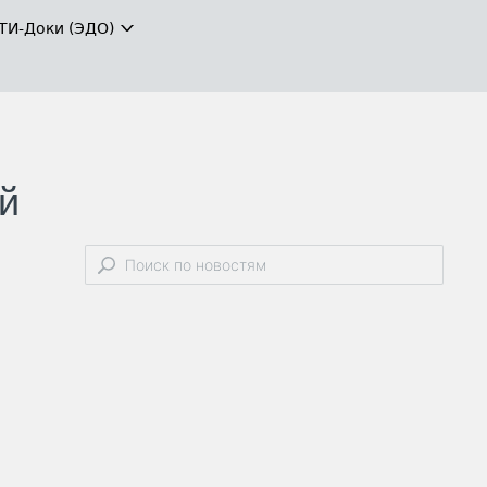
ТИ-Доки (ЭДО)
й