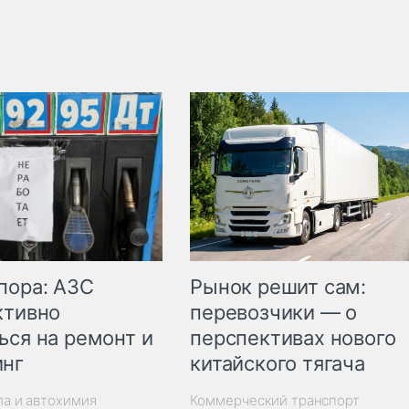
пора: АЗС
Рынок решит сам:
ктивно
перевозчики — о
ься на ремонт и
перспективах нового
инг
китайского тягача
ла и автохимия
Коммерческий транспорт