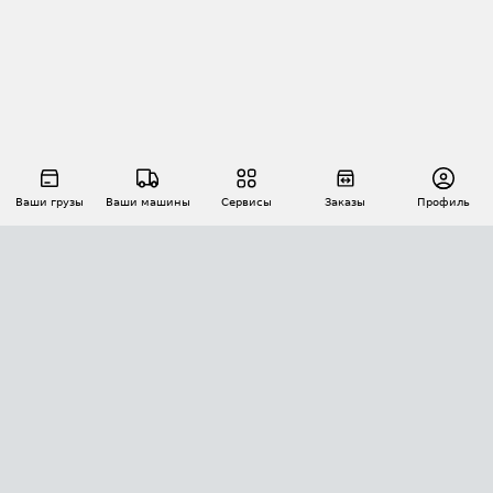
Ваши грузы
Ваши машины
Сервисы
Заказы
Профиль
АВТОМАТИЗАЦИЯ ПЕРЕВОЗОК
Площадки
Заказы
Торги
Тендеры
АТИ-Доки
GPS-мониторинг
АТИ Мессенджер
Цепочки грузов
API ATI.SU
ПОЛЕЗНОЕ