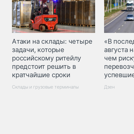
Атаки на склады: четыре
«В посл
задачи, которые
августа н
российскому ритейлу
чем рис
предстоит решить в
перевозч
кратчайшие сроки
успевшие
Склады и грузовые терминалы
Дзен