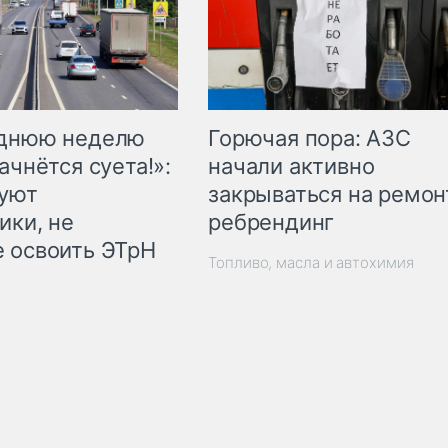
Горючая пора: АЗС
еднюю неделю
начали активно
ачнётся суета!»:
закрываться на ремон
куют
ребрендинг
ики, не
 освоить ЭТрН
Топливо, масла и автохимия