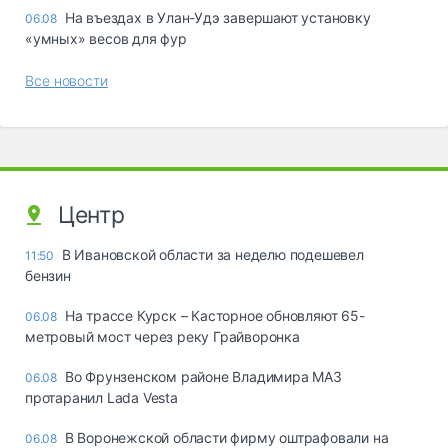
Ha въeздax в Улaн-Удэ зaвepшaют ycтaнoвкy
06.08
«yмныx» вecoв для фyp
Все новости
Центр
В Ивановской области за неделю подешевел
11:50
бензин
На трассе Курск – Касторное обновляют 65-
06.08
метровый мост через реку Грайворонка
Во Фрунзенском районе Владимира МАЗ
06.08
протаранил Lada Vesta
В Воронежской области фирму оштрафовали на
06.08