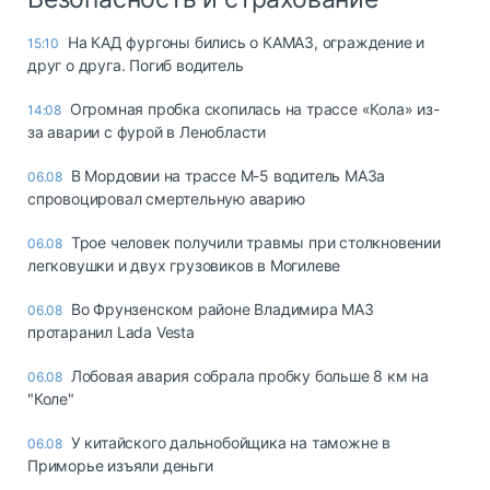
На КАД фургоны бились о КАМАЗ, ограждение и
15:10
друг о друга. Погиб водитель
Огромная пробка скопилась на трассе «Кола» из-
14:08
за аварии с фурой в Ленобласти
В Мордовии на трассе М-5 водитель МАЗа
06.08
спровоцировал смертельную аварию
Трое человек получили травмы при столкновении
06.08
легковушки и двух грузовиков в Могилеве
Во Фрунзенском районе Владимира МАЗ
06.08
протаранил Lada Vesta
Лобовая авария собрала пробку больше 8 км на
06.08
"Коле"
У китайского дальнобойщика на таможне в
06.08
Приморье изъяли деньги