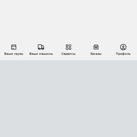
Ваши грузы
Ваши машины
Сервисы
Заказы
Профиль
АВТОМАТИЗАЦИЯ ПЕРЕВОЗОК
Площадки
Заказы
Торги
Тендеры
АТИ-Доки
GPS-мониторинг
АТИ Мессенджер
Цепочки грузов
API ATI.SU
ПОЛЕЗНОЕ
Расчет расстояний