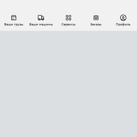
Ваши грузы
Ваши машины
Сервисы
Заказы
Профиль
АВТОМАТИЗАЦИЯ ПЕРЕВОЗОК
Площадки
Заказы
Торги
Тендеры
АТИ-Доки
GPS-мониторинг
АТИ Мессенджер
Цепочки грузов
API ATI.SU
ПОЛЕЗНОЕ
Расчет расстояний
БЕЗОПАСНОСТЬ
Академия ATI.SU
ATI.SU о безопасности
Звезды ATI.SU на вашем сайте
КОНТАКТЫ И ТАРИФЫ
Памятка по проверке контрагентов
Индекс ATI.SU FTL РФ
О системе ATI.SU