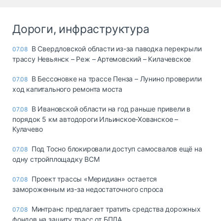
Дороги, инфраструктура
В Свердловской области из-за паводка перекрыли
07.08
трассу Невьянск – Реж – Артемовский – Килачевское
В Бессоновке на трассе Пенза – Лунино проверили
07.08
ход капитального ремонта моста
В Ивановской области на год раньше привели в
07.08
порядок 5 км автодороги Ильинское-Хованское –
Кулачево
Под Тосно блокировали доступ самосвалов ещё на
07.08
одну стройплощадку ВСМ
Проект трассы «Меридиан» остается
07.08
замороженным из-за недостаточного спроса
Минтранс предлагает тратить средства дорожных
07.08
фондов на защиту трасс от БПЛА