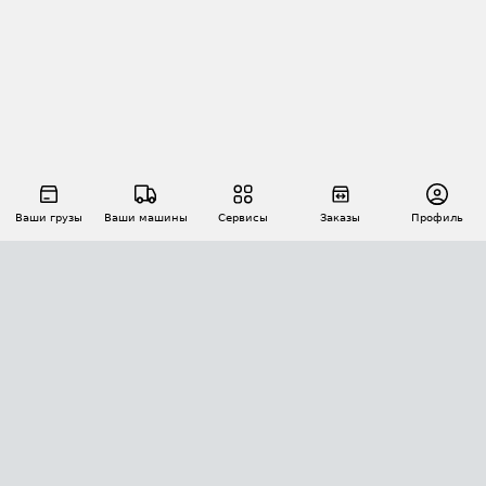
Ваши грузы
Ваши машины
Сервисы
Заказы
Профиль
АВТОМАТИЗАЦИЯ ПЕРЕВОЗОК
Площадки
Заказы
Торги
Тендеры
АТИ-Доки
GPS-мониторинг
АТИ Мессенджер
Цепочки грузов
API ATI.SU
ПОЛЕЗНОЕ