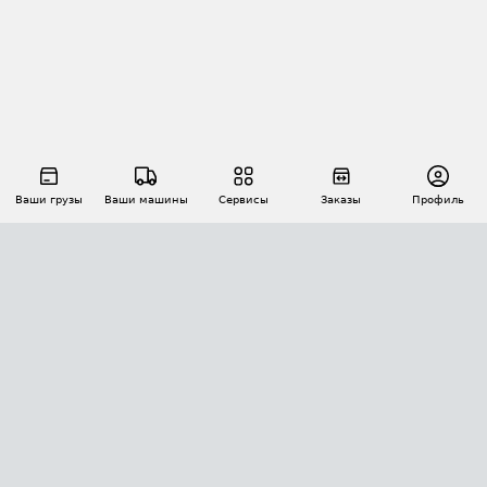
Ваши грузы
Ваши машины
Сервисы
Заказы
Профиль
АВТОМАТИЗАЦИЯ ПЕРЕВОЗОК
Площадки
Заказы
Торги
Тендеры
АТИ-Доки
GPS-мониторинг
АТИ Мессенджер
Цепочки грузов
API ATI.SU
ПОЛЕЗНОЕ