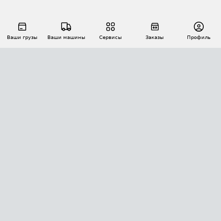
Ваши грузы
Ваши машины
Сервисы
Заказы
Профиль
АВТОМАТИЗАЦИЯ ПЕРЕВОЗОК
Площадки
Заказы
Торги
Тендеры
АТИ-Доки
GPS-мониторинг
АТИ Мессенджер
Цепочки грузов
API ATI.SU
ПОЛЕЗНОЕ
Расчет расстояний
БЕЗОПАСНОСТЬ
Академия ATI.SU
ATI.SU о безопасности
Звезды ATI.SU на вашем сайте
КОНТАКТЫ И ТАРИФЫ
Памятка по проверке контрагентов
Индекс ATI.SU FTL РФ
О системе ATI.SU
Светофор+