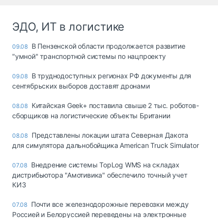
ЭДО, ИТ в логистике
В Пензенской области продолжается развитие
09.08
"умной" транспортной системы по нацпроекту
В труднодоступных регионах РФ документы для
09.08
сентябрьских выборов доставят дронами
Китайская Geek+ поставила свыше 2 тыс. роботов-
08.08
сборщиков на логистические объекты Британии
Представлены локации штата Северная Дакота
08.08
для симулятора дальнобойщика American Truck Simulator
Внедрение системы TopLog WMS на складах
07.08
дистрибьютора "Амотивика" обеспечило точный учет
КИЗ
Почти все железнодорожные перевозки между
07.08
Россией и Белоруссией переведены на электронные