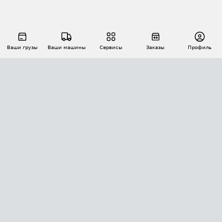
Ваши грузы
Ваши машины
Сервисы
Заказы
Профиль
АВТОМАТИЗАЦИЯ ПЕРЕВОЗОК
Площадки
Заказы
Торги
Тендеры
АТИ-Доки
GPS-мониторинг
АТИ Мессенджер
Цепочки грузов
API ATI.SU
ПОЛЕЗНОЕ
Расчет расстояний
БЕЗОПАСНОСТЬ
Академия ATI.SU
ATI.SU о безопасности
Звезды ATI.SU на вашем сайте
КОНТАКТЫ И ТАРИФЫ
Памятка по проверке контрагентов
Индекс ATI.SU FTL РФ