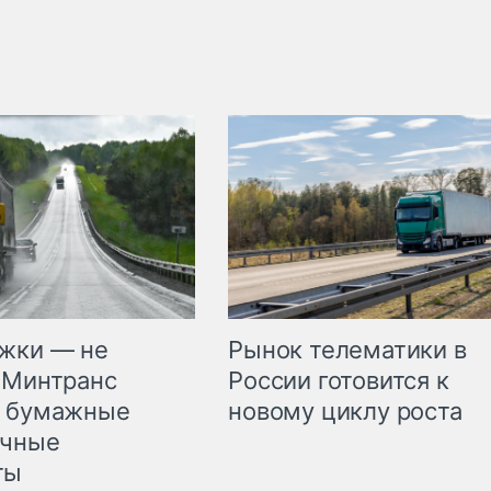
жки — не
Рынок телематики в
 Минтранс
России готовится к
л бумажные
новому циклу роста
очные
ты