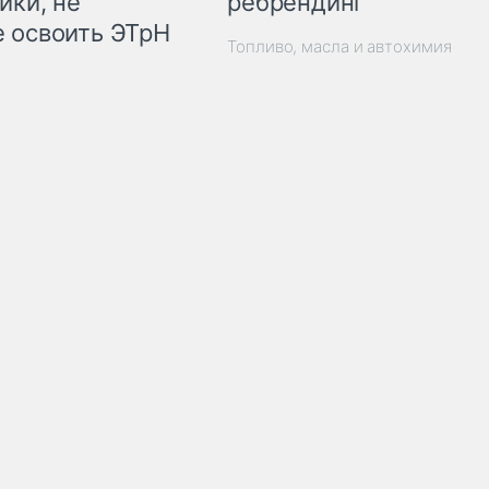
ребрендинг
ики, не
 освоить ЭТрН
Топливо, масла и автохимия