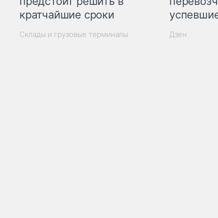
предстоит решить в
перевозч
кратчайшие сроки
успевшие
Склады и грузовые терминалы
Дзен