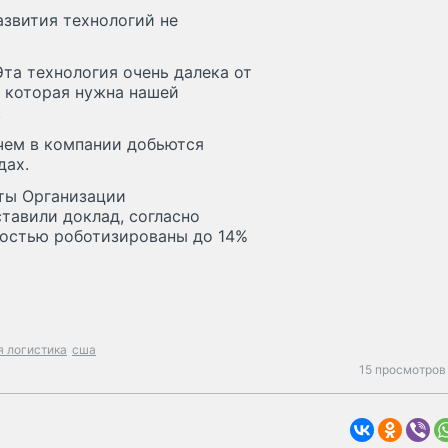
звития технологий не
Эта технология очень далека от
 которая нужна нашей
.
 чем в компании добьются
дах.
ты Организации
тавили доклад, согласно
ностью роботизированы до 14%
я логистика
сша
15 просмотров