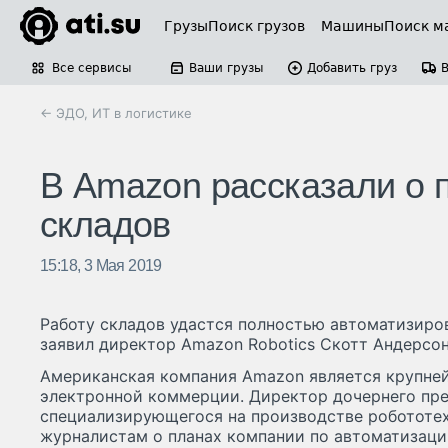
Грузы
Поиск грузов
Машины
Поиск м
Все сервисы
Ваши грузы
Добавить груз
← ЭДО, ИТ в логистике
В Amazon рассказали о 
складов
15:18, 3 Мая 2019
Работу складов удастся полностью автоматизирова
заявил директор Amazon Robotics Скотт Андерсон
Американская компания Amazon является крупне
электронной коммерции. Директор дочернего пр
специализирующегося на производстве робототех
журналистам о планах компании по автоматизаци