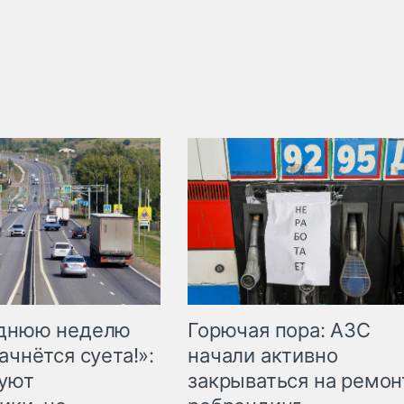
Горючая пора: АЗС
еднюю неделю
начали активно
ачнётся суета!»:
закрываться на ремон
куют