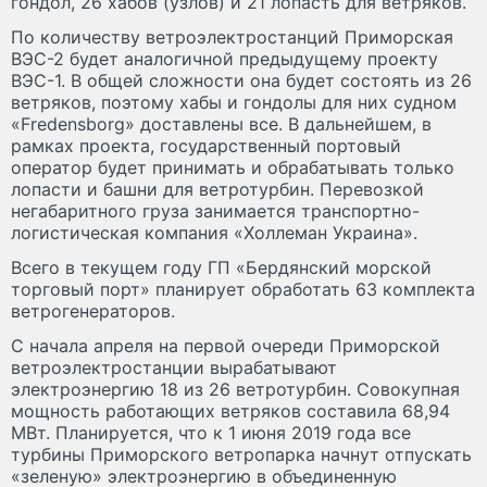
гондол, 26 хабов (узлов) и 21 лопасть для ветряков.
По количеству ветроэлектростанций Приморская
ВЭС-2 будет аналогичной предыдущему проекту
ВЭС-1. В общей сложности она будет состоять из 26
ветряков, поэтому хабы и гондолы для них судном
«Fredensborg» доставлены все. В дальнейшем, в
рамках проекта, государственный портовый
оператор будет принимать и обрабатывать только
лопасти и башни для ветротурбин. Перевозкой
негабаритного груза занимается транспортно-
логистическая компания «Холлеман Украина».
Всего в текущем году ГП «Бердянский морской
торговый порт» планирует обработать 63 комплекта
ветрогенераторов.
С начала апреля на первой очереди Приморской
ветроэлектростанции вырабатывают
электроэнергию 18 из 26 ветротурбин. Совокупная
мощность работающих ветряков составила 68,94
МВт. Планируется, что к 1 июня 2019 года все
турбины Приморского ветропарка начнут отпускать
«зеленую» электроэнергию в объединенную