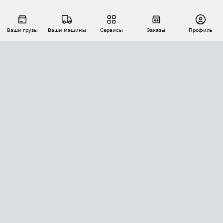
Ваши грузы
Ваши машины
Сервисы
Заказы
Профиль
АВТОМАТИЗАЦИЯ ПЕРЕВОЗОК
Площадки
Заказы
Торги
Тендеры
АТИ-Доки
GPS-мониторинг
АТИ Мессенджер
Цепочки грузов
API ATI.SU
ПОЛЕЗНОЕ
Расчет расстояний
БЕЗОПАСНОСТЬ
Академия ATI.SU
ATI.SU о безопасности
Звезды ATI.SU на вашем сайте
КОНТАКТЫ И ТАРИФЫ
Памятка по проверке контрагентов
Индекс ATI.SU FTL РФ
О системе ATI.SU
Светофор+
Средние ставки
ИНФОРМАЦИЯ