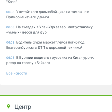
"Коле"
У китайского дальнобойщика на таможне в
06.08
Приморье изъяли деньги
Ha въeздax в Улaн-Удэ зaвepшaют ycтaнoвкy
06.08
«yмныx» вecoв для фyp
Водитель фуры маркетплейса погиб под
06.08
Екатеринбургом в ДТП с дорожной техникой
В Бурятии водитель грузовика из Китая уронил
06.08
ротор на трассу «Байкал»
Все новости
Центр