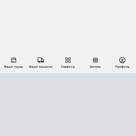
Ваши грузы
Ваши машины
Сервисы
Заказы
Профиль
АВТОМАТИЗАЦИЯ ПЕРЕВОЗОК
Площадки
Заказы
Торги
Тендеры
АТИ-Доки
GPS-мониторинг
АТИ Мессенджер
Цепочки грузов
API ATI.SU