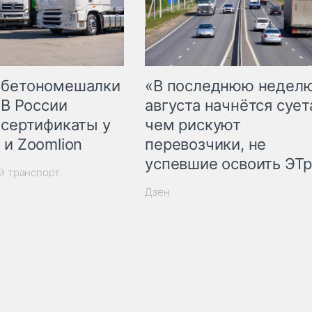
 бетономешалки
«В последнюю недел
 В России
августа начнётся суета
 сертификаты у
чем рискуют
 и Zoomlion
перевозчики, не
успевшие освоить ЭТ
й транспорт
Дзен