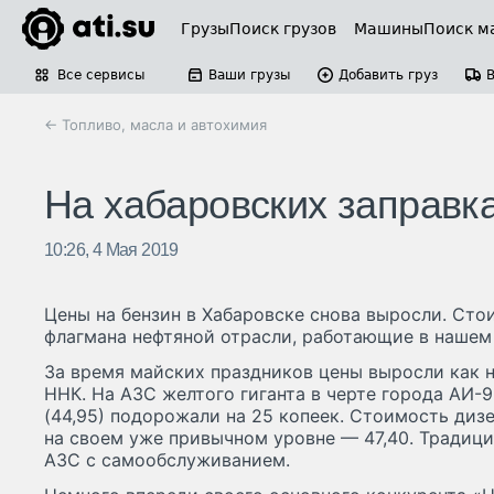
Грузы
Поиск грузов
Машины
Поиск м
Все сервисы
Ваши грузы
Добавить груз
← Топливо, масла и автохимия
На хабаровских заправк
10:26, 4 Мая 2019
Цены на бензин в Хабаровске снова выросли. Сто
флагмана нефтяной отрасли, работающие в нашем
За время майских праздников цены выросли как н
ННК. На АЗС желтого гиганта в черте города АИ-92
(44,95) подорожали на 25 копеек. Стоимость диз
на своем уже привычном уровне — 47,40. Традици
АЗС с самообслуживанием.