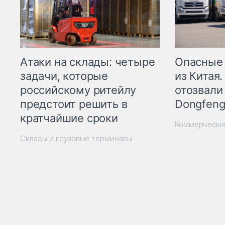
Опасные
Атаки на склады: четыре
из Китая.
задачи, которые
отозвали
российскому ритейлу
Dongfeng
предстоит решить в
кратчайшие сроки
Коммерчески
Склады и грузовые терминалы