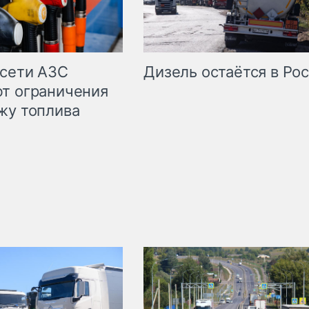
сети АЗС
Дизель остаётся в Ро
т ограничения
жу топлива