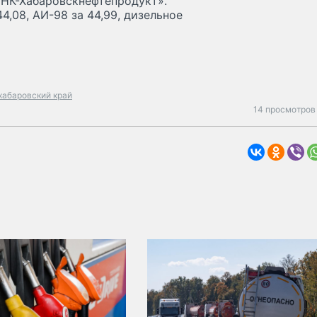
ННК-Хабаровскнефтепродукт».
4,08, АИ-98 за 44,99, дизельное
хабаровский край
14 просмотров 