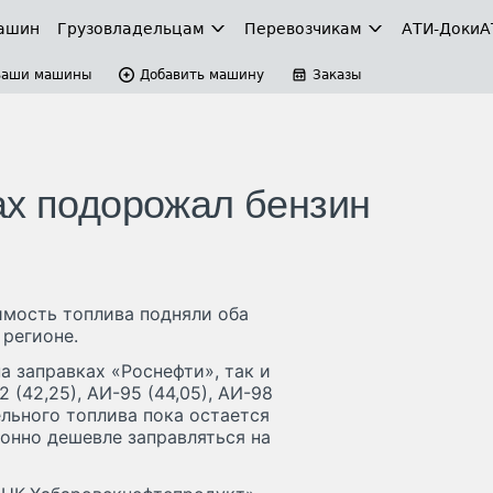
ашин
Грузовладельцам
Перевозчикам
АТИ-Доки
А
Ваши машины
Добавить машину
Заказы
ах подорожал бензин
имость топлива подняли оба
 регионе.
а заправках «Роснефти», так и
 (42,25), АИ-95 (44,05), АИ-98
ельного топлива пока остается
онно дешевле заправляться на