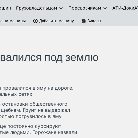
ашин
Грузовладельцам
Перевозчикам
АТИ-Доки
А
Ваши машины
Добавить машину
Заказы
овалился под землю
провалился в яму на дороге.
альных сетях.
е остановки общественного
 щебнем. Грунт не выдержал
остью погрузилось в яму.
ице постоянно курсируют
итые людьми. Горожане назвали