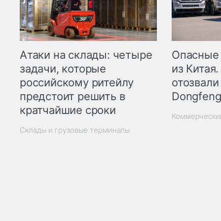
Опасные
Атаки на склады: четыре
из Китая.
задачи, которые
отозвали
российскому ритейлу
Dongfeng
предстоит решить в
кратчайшие сроки
Коммерчески
Склады и грузовые терминалы