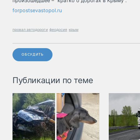
произошедшее – “кратко о дорогах в Крыму”.
forpostsevastopol.ru
провал автодороги
феодосия
крым
ОБСУДИТЬ
Публикации по теме