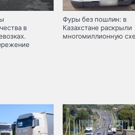
мы
Фуры без пошлин: в
чества в
Казахстане раскрыли
евозках.
многомиллионную сх
ережение