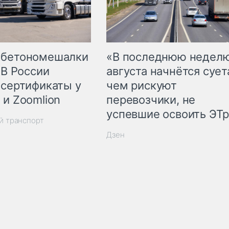
 бетономешалки
«В последнюю недел
 В России
августа начнётся суета
 сертификаты у
чем рискуют
 и Zoomlion
перевозчики, не
успевшие освоить ЭТ
й транспорт
Дзен