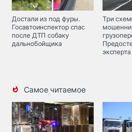
Три схе
Достали из под фуры.
мошенни
Госавтоинспектор спас
грузопер
после ДТП собаку
Предост
дальнобойщика
эксперта
Самое читаемое