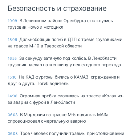
Безопасность и страхование
В Ленинском районе Оренбурга столкнулись
19:08
грузовик Howo и мотоцикл
Дальнобойщик погиб в ДТП с тремя грузовиками
18:06
на трассе М-10 в Тверской области
За секунду затянуло под колёса. В Ленобласти
16:55
грузовик наехал на женщину у пешеходного перехода
На КАД фургоны бились о КАМАЗ, ограждение и
15:10
друг о друга. Погиб водитель
Огромная пробка скопилась на трассе «Кола» из-
14:08
за аварии с фурой в Ленобласти
В Мордовии на трассе М-5 водитель МАЗа
06.08
спровоцировал смертельную аварию
Трое человек получили травмы при столкновении
06.08