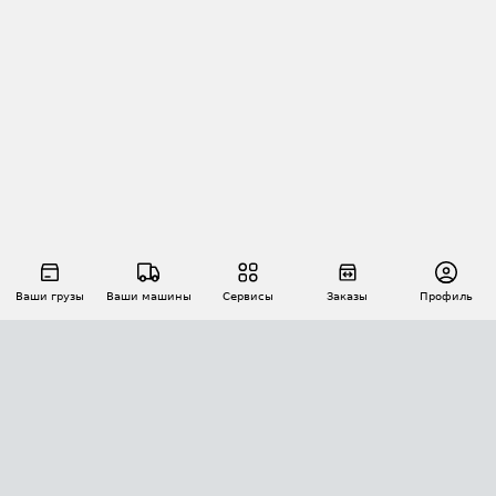
Ваши грузы
Ваши машины
Сервисы
Заказы
Профиль
АВТОМАТИЗАЦИЯ ПЕРЕВОЗОК
Площадки
Заказы
Торги
Тендеры
АТИ-Доки
GPS-мониторинг
АТИ Мессенджер
Цепочки грузов