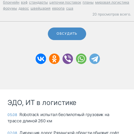
блокчейн
вэф
стандарты
цепочки поставок
планы
мировая логистика
форумы
давос
швейцария
европа
сша
20 просмотров всего.
ОБСУДИТЬ
ЭДО, ИТ в логистике
Robotrack испытал беспилотный грузовик на
05.08
трассе длиной 260 км
Дирекция дорог Рязанской области обновит софт
02.08