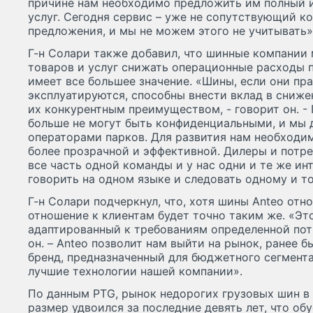
причине нам необходимо предложить им полный 
услуг. Сегодня сервис – уже не сопутствующий к
предложения, и мы не можем этого не учитывать»
Г-н Солари также добавил, что шинные компании 
товаров и услуг снижать операционные расходы п
имеет все большее значение. «Шины, если они пр
эксплуатируются, способны внести вклад в сниже
их конкурентным преимуществом, - говорит он. -
больше не могут быть конфиденциальными, и мы 
операторами парков. Для развития нам необходи
более прозрачной и эффективной. Дилеры и потре
все часть одной команды и у нас одни и те же и
говорить на одном языке и следовать одному и т
Г-н Солари подчеркнул, что, хотя шины Anteo отн
отношение к клиентам будет точно таким же. «Это
адаптированный к требованиям определенной потр
он. – Anteo позволит нам выйти на рынок, ранее 
бренд, предназначенный для бюджетного сегмента
лучшие технологии нашей компании».
По данным PTG, рынок недорогих грузовых шин в 
размер удвоился за последние девять лет, что об