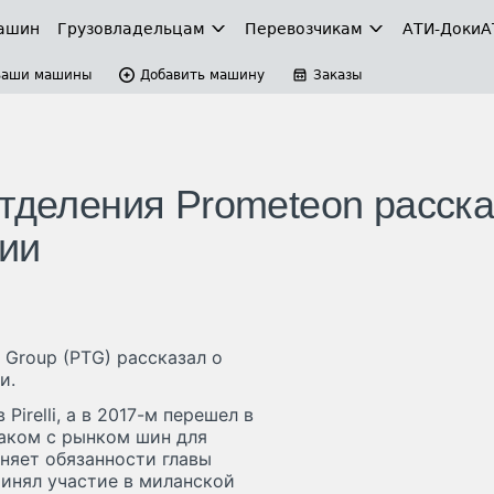
ашин
Грузовладельцам
Перевозчикам
АТИ-Доки
А
Ваши машины
Добавить машину
Заказы
отделения Prometeon расск
ии
 Group (PTG) рассказал о
и.
Pirelli, а в 2017-м перешел в
знаком с рынком шин для
лняет обязанности главы
ринял участие в миланской