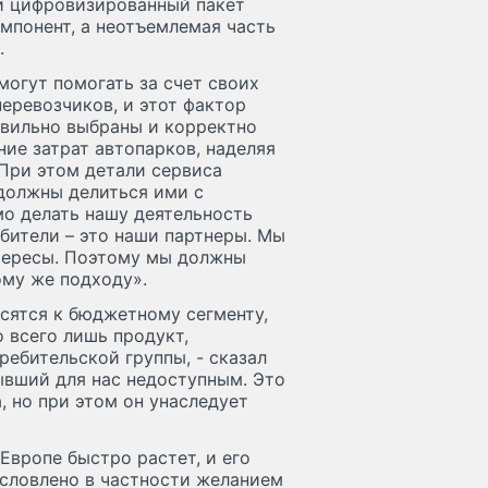
и цифровизированный пакет
омпонент, а неотъемлемая часть
.
могут помогать за счет своих
еревозчиков, и этот фактор
авильно выбраны и корректно
ние затрат автопарков, наделяя
 При этом детали сервиса
должны делиться ими с
мо делать нашу деятельность
бители – это наши партнеры. Мы
нтересы. Поэтому мы должны
ому же подходу».
осятся к бюджетному сегменту,
 всего лишь продукт,
ебительской группы, - сказал
бывший для нас недоступным. Это
, но при этом он унаследует
Европе быстро растет, и его
условлено в частности желанием