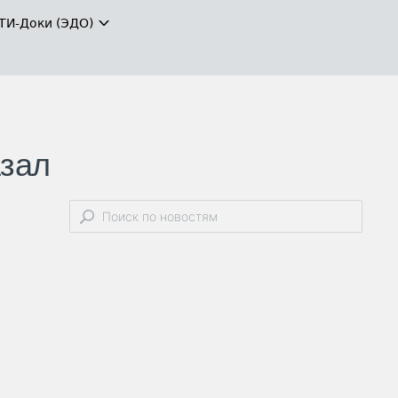
ТИ-Доки (ЭДО)
азал