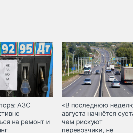
пора: АЗС
«В последнюю недел
ктивно
августа начнётся суета
ься на ремонт и
чем рискуют
инг
перевозчики, не