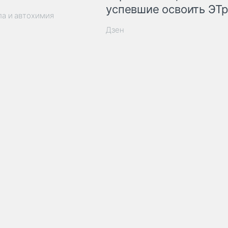
успевшие освоить ЭТ
ла и автохимия
Дзен