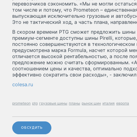
перевозчиков сэкономить. «Мы не могли остаться 
том числе и потому, что Prometeon – единственна
выпускающая исключительно грузовые и автобусны
Это не тактический ход, а часть плана, направлен
В скором времени PTG сможет предложить шины в
премиум-сегменте доступны шины Pirelli, которые,
постоянно совершенствуются в технологическом 
предусмотрена марка Formula, насчет которой ме
отличается высокой рентабельностью, а после по
предложение можно считать сформированным. «An
соотношением цены и качества, оптимально подхо
эффективно сократить свои расходы», - заключил 
colesa.ru
prometeon
ptg
грузовые шины
планы
рынок шин
италия
европа
ОБСУДИТЬ