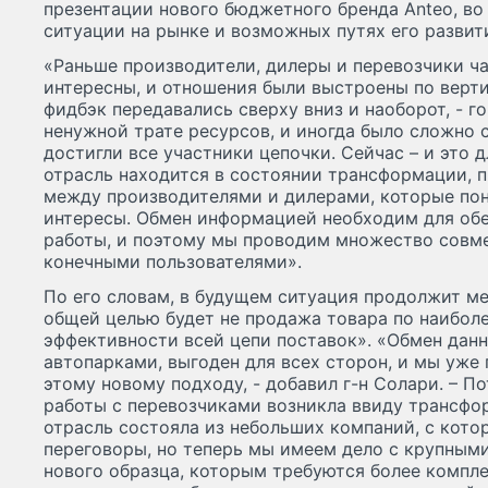
презентации нового бюджетного бренда Anteo, во
ситуации на рынке и возможных путях его развит
«Раньше производители, дилеры и перевозчики 
интересны, и отношения были выстроены по верти
фидбэк передавались сверху вниз и наоборот, - го
ненужной трате ресурсов, и иногда было сложно с
достигли все участники цепочки. Сейчас – и это д
отрасль находится в состоянии трансформации, 
между производителями и дилерами, которые пон
интересы. Обмен информацией необходим для об
работы, и поэтому мы проводим множество совме
конечными пользователями».
По его словам, в будущем ситуация продолжит ме
общей целью будет не продажа товара по наиболе
эффективности всей цепи поставок». «Обмен данн
автопарками, выгоден для всех сторон, и мы уже
этому новому подходу, - добавил г-н Солари. – 
работы с перевозчиками возникла ввиду трансфо
отрасль состояла из небольших компаний, с кот
переговоры, но теперь мы имеем дело с крупным
нового образца, которым требуются более компл