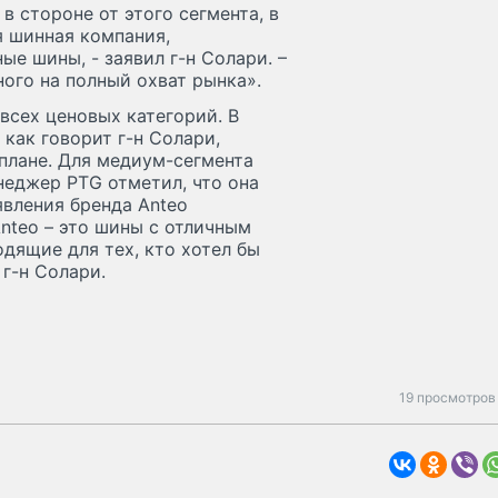
в стороне от этого сегмента, в
я шинная компания,
е шины, - заявил г-н Солари. –
ного на полный охват рынка».
сех ценовых категорий. В
 как говорит г-н Солари,
плане. Для медиум-сегмента
неджер PTG отметил, что она
явления бренда Anteo
teo – это шины с отличным
дящие для тех, кто хотел бы
г-н Солари.
19 просмотров