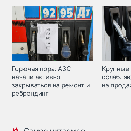
Горючая пора: АЗС
Крупные 
начали активно
ослабляю
закрываться на ремонт и
на прода
ребрендинг
Самое читаемое