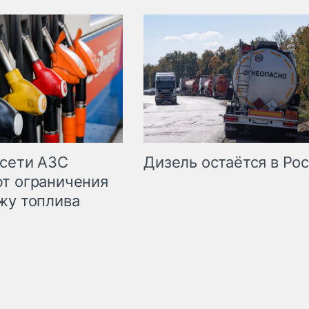
сети АЗС
Дизель остаётся в Ро
т ограничения
жу топлива