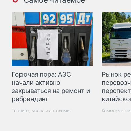
Горючая пора: АЗС
Рынок ре
начали активно
перевозч
закрываться на ремонт и
перспект
ребрендинг
китайско
Топливо, масла и автохимия
Коммерчески