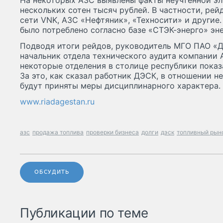
На некоторых АЗС выявлены факты неучтенной эл
нескольких сотен тысяч рублей. В частности, ре
сети VNK, АЗС «Нефтяник», «Техносити» и другие
было потреблено согласно базе «СТЭК-энерго» эне
Подводя итоги рейдов, руководитель МГО ПАО «
начальник отдела технического аудита компании 
некоторые отделения в столице республики показ
За это, как сказал работник ДЭСК, в отношении 
будут приняты меры дисциплинарного характера.
www.riadagestan.ru
азс
продажа топлива
проверки бизнеса
долги
дэск
топливный рын
ОБСУДИТЬ
Публикации по теме