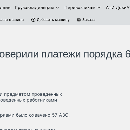
ашин
Грузовладельцам
Перевозчикам
АТИ-Доки
А
Ваши машины
Добавить машину
Заказы
роверили платежи порядка 
ли предметом проведенных
роведенных работниками
ерками было охвачено 57 АЗС,