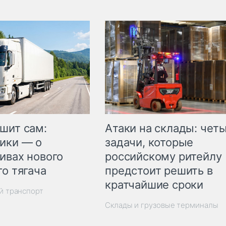
шит сам:
Атаки на склады: чет
ики — о
задачи, которые
ивах нового
российскому ритейлу
го тягача
предстоит решить в
кратчайшие сроки
й транспорт
Склады и грузовые терминалы