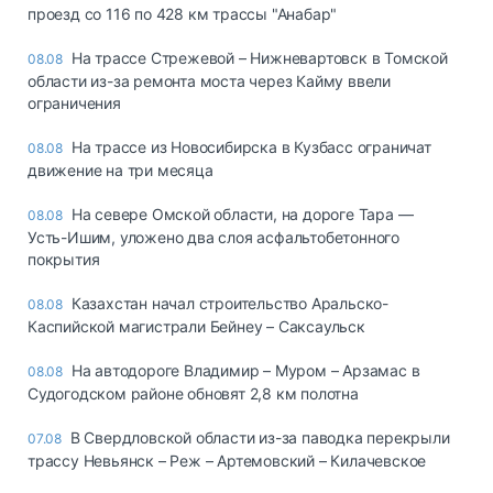
проезд со 116 по 428 км трассы "Анабар"
На трассе Стрежевой – Нижневартовск в Томской
08.08
области из-за ремонта моста через Кайму ввели
ограничения
На трассе из Новосибирска в Кузбасс ограничат
08.08
движение на три месяца
На севере Омской области, на дороге Тара —
08.08
Усть-Ишим, уложено два слоя асфальтобетонного
покрытия
Казахстан начал строительство Аральско-
08.08
Каспийской магистрали Бейнеу – Саксаульск
На автодороге Владимир – Муром – Арзамас в
08.08
Судогодском районе обновят 2,8 км полотна
В Свердловской области из-за паводка перекрыли
07.08
трассу Невьянск – Реж – Артемовский – Килачевское