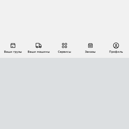
Ваши грузы
Ваши машины
Сервисы
Заказы
Профиль
АВТОМАТИЗАЦИЯ ПЕРЕВОЗОК
Площадки
Заказы
Торги
Тендеры
АТИ-Доки
GPS-мониторинг
АТИ Мессенджер
Цепочки грузов
API ATI.SU
ПОЛЕЗНОЕ
Расчет расстояний