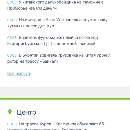
У китайского дальнобойщика на таможне в
06.08
Приморье изъяли деньги
Ha въeздax в Улaн-Удэ зaвepшaют ycтaнoвкy
06.08
«yмныx» вecoв для фyp
Водитель фуры маркетплейса погиб под
06.08
Екатеринбургом в ДТП с дорожной техникой
В Бурятии водитель грузовика из Китая уронил
06.08
ротор на трассу «Байкал»
Все новости
Центр
На трассе Курск – Касторное обновляют 65-
06.08
метровый мост через реку Грайворонка