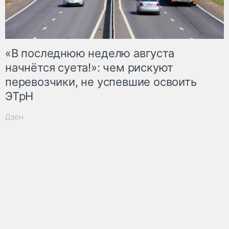
«В последнюю неделю августа
начнётся суета!»: чем рискуют
перевозчики, не успевшие освоить
ЭТрН
Дзен