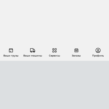
Ваши грузы
Ваши машины
Сервисы
Заказы
Профиль
АВТОМАТИЗАЦИЯ ПЕРЕВОЗОК
Площадки
Заказы
Торги
Тендеры
АТИ-Доки
GPS-мониторинг
АТИ Мессенджер
Цепочки грузов
API ATI.SU