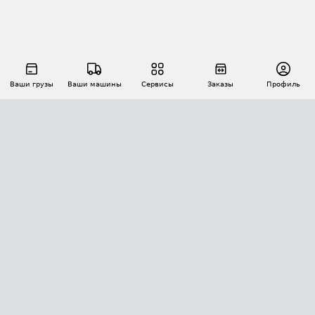
Ваши грузы
Ваши машины
Сервисы
Заказы
Профиль
АВТОМАТИЗАЦИЯ ПЕРЕВОЗОК
Площадки
Заказы
Торги
Тендеры
АТИ-Доки
GPS-мониторинг
АТИ Мессенджер
Цепочки грузов
API ATI.SU
ПОЛЕЗНОЕ
Расчет расстояний
БЕЗОПАСНОСТЬ
Академия ATI.SU
ATI.SU о безопасности
Звезды ATI.SU на вашем сайте