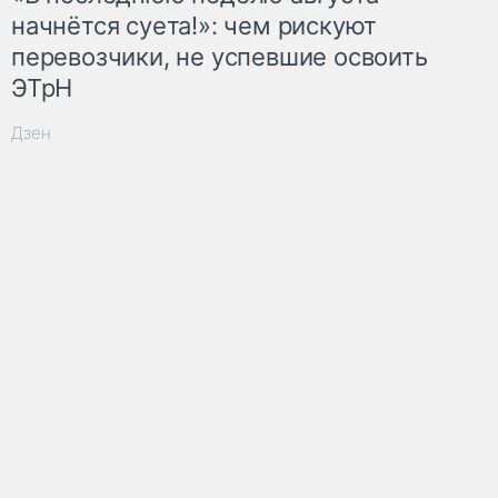
начнётся суета!»: чем рискуют
перевозчики, не успевшие освоить
ЭТрН
Дзен