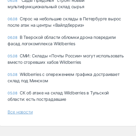
"Сады Придонья" строят новый
06.08
мультифункциональный склад сырья
Спрос на небольшие склады в Петербурге вырос
06.08
после атак на центры «Вайлдберриз»
В Тверской области обломки дрона повредили
06.08
фасад логокомплекса Wildberries
СМИ: Склады «Почты России» могут использовать
05.08
вместо сгоревших хабов Wildberries
Wildberries с опережением графика достраивает
05.08
склад под Минском
СК об атаке на склад Wildberries в Тульской
05.08
области: есть пострадавшие
Все новости