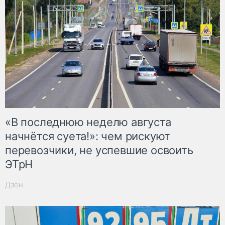
«В последнюю неделю августа
начнётся суета!»: чем рискуют
перевозчики, не успевшие освоить
ЭТрН
Дзен