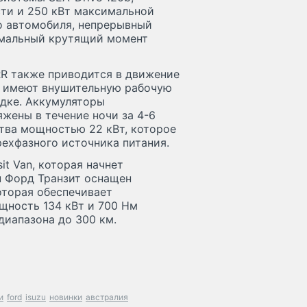
ти и 250 кВт максимальной
о автомобиля, непрерывный
имальный крутящий момент
R также приводится в движение
ли имеют внушительную рабочую
ядке. Аккумуляторы
жены в течение ночи за 4-6
тва мощностью 22 кВт, которое
рехфазного источника питания.
it Van, которая начнет
н Форд Транзит оснащен
оторая обеспечивает
щность 134 кВт и 700 Нм
диапазона до 300 км.
и
ford
isuzu
новинки
австралия