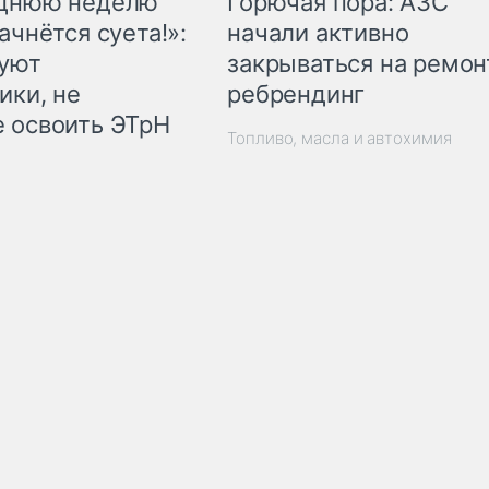
Горючая пора: АЗС
еднюю неделю
начали активно
ачнётся суета!»:
закрываться на ремон
куют
ребрендинг
ики, не
 освоить ЭТрН
Топливо, масла и автохимия