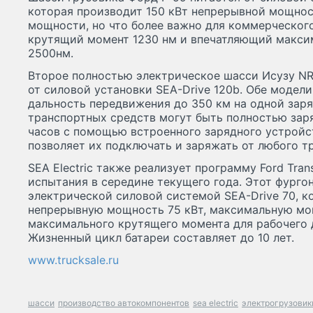
которая производит 150 кВт непрерывной мощнос
мощности, но что более важно для коммерческог
крутящий момент 1230 нм и впечатляющий макс
2500нм.
Второе полностью электрическое шасси Исузу NR
от силовой установки SEA-Drive 120b. Обе моде
дальность передвижения до 350 км на одной зар
транспортных средств могут быть полностью заря
часов с помощью встроенного зарядного устройс
позволяет их подключать и заряжать от любого т
SEA Electric также реализует программу Ford Trans
испытания в середине текущего года. Этот фурго
электрической силовой системой SEA-Drive 70, к
непрерывную мощность 75 кВт, максимальную мо
максимального крутящего момента для рабочего 
Жизненный цикл батареи составляет до 10 лет.
www.trucksale.ru
шасси
производство автокомпонентов
sea electric
электрогрузовик