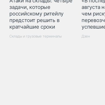
Атаки на склады: четыре
«В посл
задачи, которые
августа н
российскому ритейлу
чем рис
предстоит решить в
перевозч
кратчайшие сроки
успевшие
Склады и грузовые терминалы
Дзен