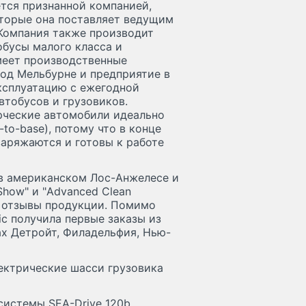
яется признанной компанией,
торые она поставляет ведущим
Компания также производит
обусы малого класса и
меет производственные
вод Мельбурне и предприятие в
эксплуатацию с ежегодной
втобусов и грузовиков.
рческие автомобили идеально
to-base), потому что в конце
заряжаются и готовы к работе
 в американском Лос-Анжелесе и
Show" и "Advanced Clean
ые отзывы продукции. Помимо
ic получила первые заказы из
ах Детройт, Филадельфия, Нью-
ектрические шасси грузовика
системы SEA-Drive 120b,