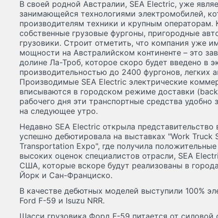
В своей родной Австралии, SEA Electric, уже явл
занимающейся технологиями электромобилей, ко
производителям техники и крупным операторам. 
собственные грузовые фургоны, пригородные авт
грузовики. Строит отметить, что компания уже и
мощности на Австралийском континенте – это за
долине Ла-Троб, которое скоро будет введено в 
производительностью до 2400 фургонов, легких а
Производимые SEA Electric электрические комме
вписываются в городском режиме доставки (back-
рабочего дня эти транспортные средства удобно 
на следующее утро.
Недавно SEA Electric открыла представительство
успешно дебютировала на выставках "Work Truck 
Transportation Expo", где получила положительн
высоких оценок специалистов отрасли, SEA Electr
США, которые вскоре будут реализованы в город
Йорк и Сан-Франциско.
В качестве дебютных моделей выступили 100% эл
Ford F-59 и Isuzu NRR.
Шасси грузовика Форд F-59 питается от силовой 