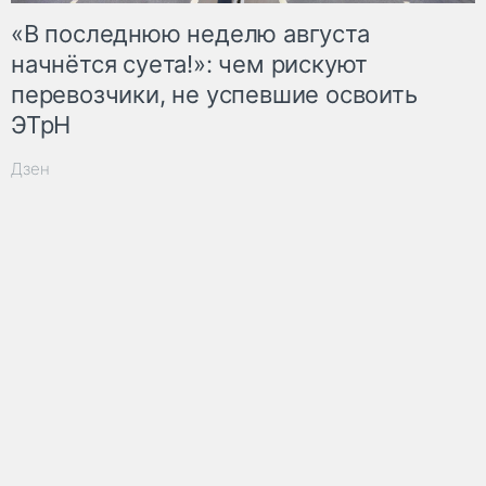
«В последнюю неделю августа
начнётся суета!»: чем рискуют
перевозчики, не успевшие освоить
ЭТрН
Дзен