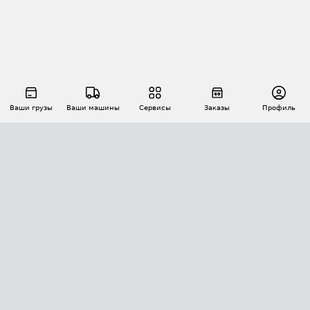
Ваши грузы
Ваши машины
Сервисы
Заказы
Профиль
АВТОМАТИЗАЦИЯ ПЕРЕВОЗОК
Площадки
Заказы
Торги
Тендеры
АТИ-Доки
GPS-мониторинг
АТИ Мессенджер
Цепочки грузов
API ATI.SU
ПОЛЕЗНОЕ
Расчет расстояний
БЕЗОПАСНОСТЬ