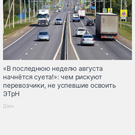
«В последнюю неделю августа
начнётся суета!»: чем рискуют
перевозчики, не успевшие освоить
ЭТрН
Дзен