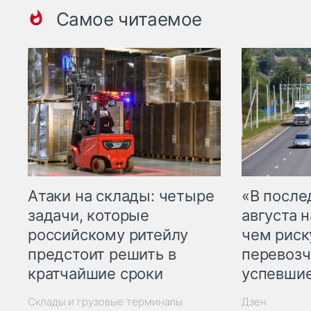
Самое читаемое
Атаки на склады: четыре
«В посл
задачи, которые
августа н
российскому ритейлу
чем рис
предстоит решить в
перевозч
кратчайшие сроки
успевшие
Склады и грузовые терминалы
Дзен