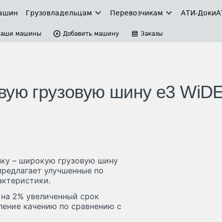
ашин
Грузовладельцам
Перевозчикам
АТИ-Доки
А
Ваши машины
Добавить машину
Заказы
вую грузовую шину e3 WiD
нку – широкую грузовую шину
предлагает улучшенные по
ктеристики.
 на 2% увеличенный срок
ление качению по сравнению с