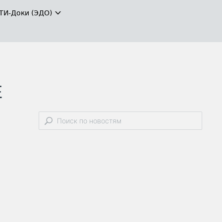
ТИ-Доки (ЭДО)
E