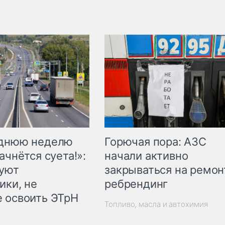
Горючая пора: АЗС
еднюю неделю
начали активно
ачнётся суета!»:
закрываться на ремон
куют
ребрендинг
ики, не
 освоить ЭТрН
Топливо, масла и автохимия