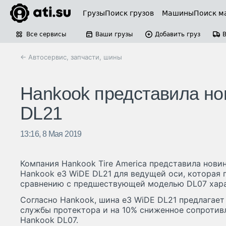
Грузы
Поиск грузов
Машины
Поиск м
Все сервисы
Ваши грузы
Добавить груз
← Автосервис, запчасти, шины
Hankook представила но
DL21
13:16, 8 Мая 2019
Компания Hankook Tire America представила нови
Hankook e3 WiDE DL21 для ведущей оси, которая 
сравнению с предшествующей моделью DL07 хара
Согласно Hankook, шина e3 WiDE DL21 предлагает
службы протектора и на 10% сниженное сопротив
Hankook DL07.