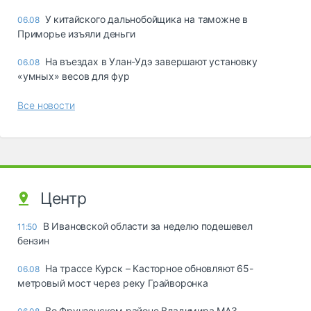
У китайского дальнобойщика на таможне в
06.08
Приморье изъяли деньги
Ha въeздax в Улaн-Удэ зaвepшaют ycтaнoвкy
06.08
«yмныx» вecoв для фyp
Все новости
Центр
В Ивановской области за неделю подешевел
11:50
бензин
На трассе Курск – Касторное обновляют 65-
06.08
метровый мост через реку Грайворонка
Во Фрунзенском районе Владимира МАЗ