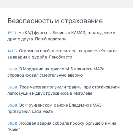
Безопасность и страхование
На КАД фургоны бились о КАМАЗ, ограждение и
15:10
друг о друга. Погиб водитель
Огромная пробка скопилась на трассе «Кола» из-
14:08
за аварии с фурой в Ленобласти
В Мордовии на трассе М-5 водитель МАЗа
06.08
спровоцировал смертельную аварию
Трое человек получили травмы при столкновении
06.08
легковушки и двух грузовиков в Могилеве
Во Фрунзенском районе Владимира МАЗ
06.08
протаранил Lada Vesta
Лобовая авария собрала пробку больше 8 км на
06.08
"Коле"