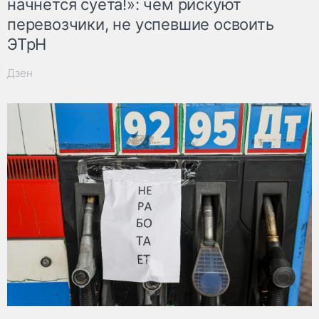
начнётся суета!»: чем рискуют
перевозчики, не успевшие освоить
ЭТрН
Дзен