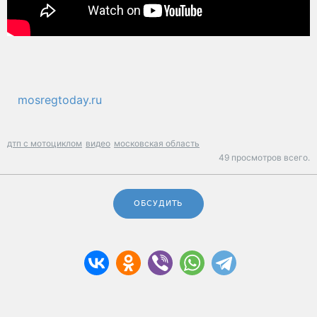
mosregtoday.ru
дтп с мотоциклом
видео
московская область
49 просмотров всего.
ОБСУДИТЬ