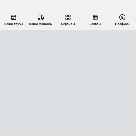
Ваши грузы
Ваши машины
Сервисы
Заказы
Профиль
АВТОМАТИЗАЦИЯ ПЕРЕВОЗОК
Площадки
Заказы
Торги
Тендеры
АТИ-Доки
GPS-мониторинг
АТИ Мессенджер
Цепочки грузов
API ATI.SU
ПОЛЕЗНОЕ
Расчет расстояний
БЕЗОПАСНОСТЬ
Академия ATI.SU
ATI.SU о безопасности
Звезды ATI.SU на вашем сайте
КОНТАКТЫ И ТАРИФЫ
Памятка по проверке контрагентов
Индекс ATI.SU FTL РФ
О системе ATI.SU