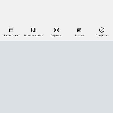
Ваши грузы
Ваши машины
Сервисы
Заказы
Профиль
АВТОМАТИЗАЦИЯ ПЕРЕВОЗОК
Площадки
Заказы
Торги
Тендеры
АТИ-Доки
GPS-мониторинг
АТИ Мессенджер
Цепочки грузов
API ATI.SU
ПОЛЕЗНОЕ
Расчет расстояний
БЕЗОПАСНОСТЬ
Академия ATI.SU