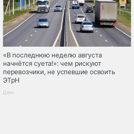
«В последнюю неделю августа
начнётся суета!»: чем рискуют
перевозчики, не успевшие освоить
ЭТрН
Дзен