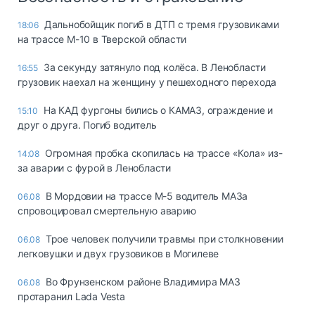
Дальнобойщик погиб в ДТП с тремя грузовиками
18:06
на трассе М-10 в Тверской области
За секунду затянуло под колёса. В Ленобласти
16:55
грузовик наехал на женщину у пешеходного перехода
На КАД фургоны бились о КАМАЗ, ограждение и
15:10
друг о друга. Погиб водитель
Огромная пробка скопилась на трассе «Кола» из-
14:08
за аварии с фурой в Ленобласти
В Мордовии на трассе М-5 водитель МАЗа
06.08
спровоцировал смертельную аварию
Трое человек получили травмы при столкновении
06.08
легковушки и двух грузовиков в Могилеве
Во Фрунзенском районе Владимира МАЗ
06.08
протаранил Lada Vesta