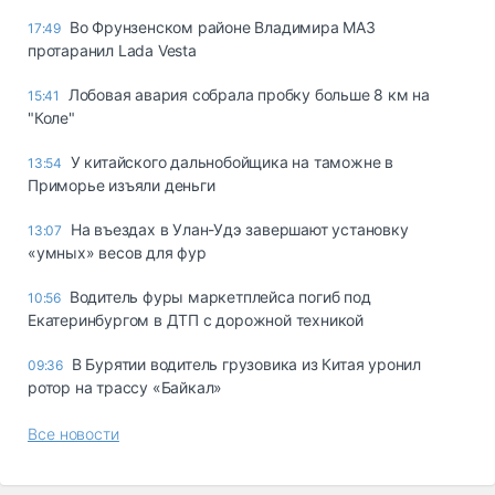
Во Фрунзенском районе Владимира МАЗ
17:49
протаранил Lada Vesta
Лобовая авария собрала пробку больше 8 км на
15:41
"Коле"
У китайского дальнобойщика на таможне в
13:54
Приморье изъяли деньги
Ha въeздax в Улaн-Удэ зaвepшaют ycтaнoвкy
13:07
«yмныx» вecoв для фyp
Водитель фуры маркетплейса погиб под
10:56
Екатеринбургом в ДТП с дорожной техникой
В Бурятии водитель грузовика из Китая уронил
09:36
ротор на трассу «Байкал»
Все новости