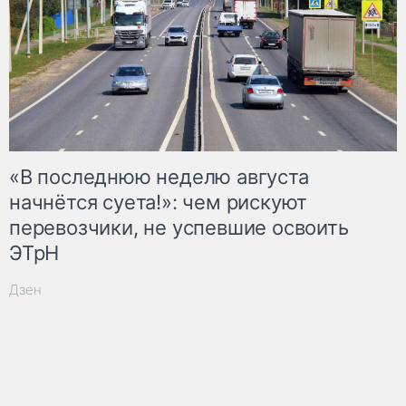
«В последнюю неделю августа
начнётся суета!»: чем рискуют
перевозчики, не успевшие освоить
ЭТрН
Дзен