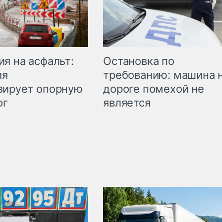
Остановка по
я на асфальт:
требованию: машина 
ия
дороге помехой не
зирует опорную
является
ог