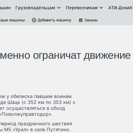
ашин
Грузовладельцам
Перевозчикам
АТИ-Доки
А
Ваши машины
Добавить машину
Заказы
еменно ограничат движение
гом у обелиска павшим воинам
де Шацк (с 352 км по 353 км) с
дет осуществляться в обход
 «Поволжуправтодор».
 период праздничного шествия
сы М5 «Урал» в селе Путятино.