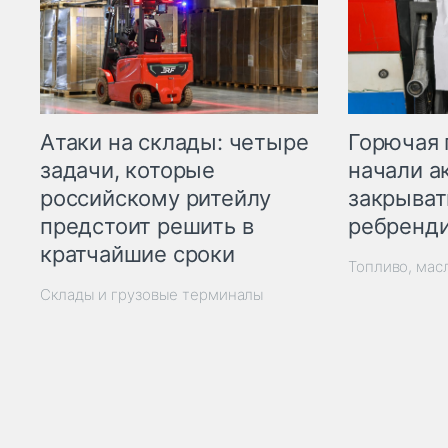
Горючая 
Атаки на склады: четыре
начали а
задачи, которые
закрыват
российскому ритейлу
ребренд
предстоит решить в
кратчайшие сроки
Топливо, мас
Склады и грузовые терминалы