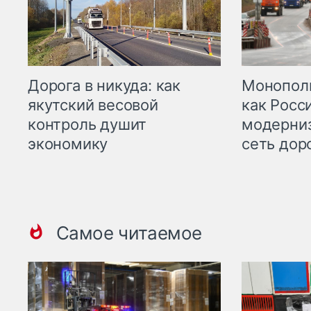
Дорога в никуда: как
Монополи
якутский весовой
как Росс
контроль душит
модерни
экономику
сеть дор
Самое читаемое