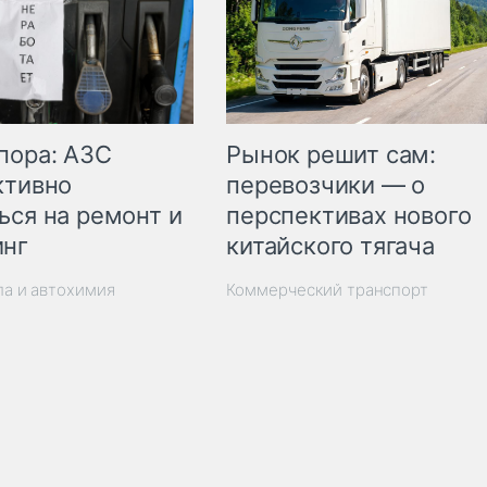
пора: АЗС
Рынок решит сам:
ктивно
перевозчики — о
ься на ремонт и
перспективах нового
инг
китайского тягача
ла и автохимия
Коммерческий транспорт