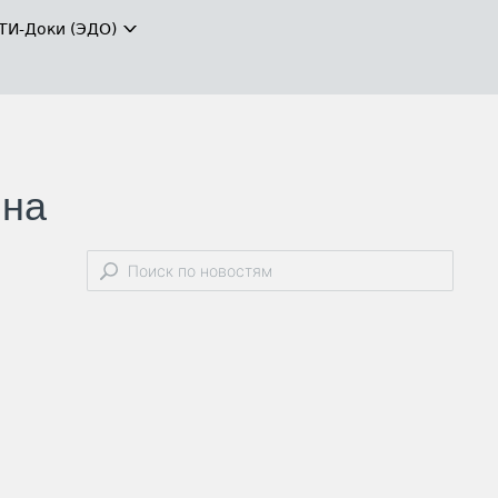
ТИ-Доки (ЭДО)
 на