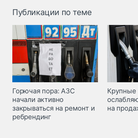
Публикации по теме
Горючая пора: АЗС
Крупные 
начали активно
ослабляю
закрываться на ремонт и
на прода
ребрендинг