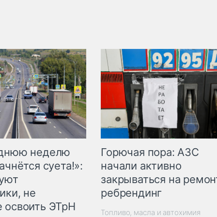
Горючая пора: АЗС
еднюю неделю
начали активно
ачнётся суета!»:
закрываться на ремон
куют
ребрендинг
ики, не
 освоить ЭТрН
Топливо, масла и автохимия