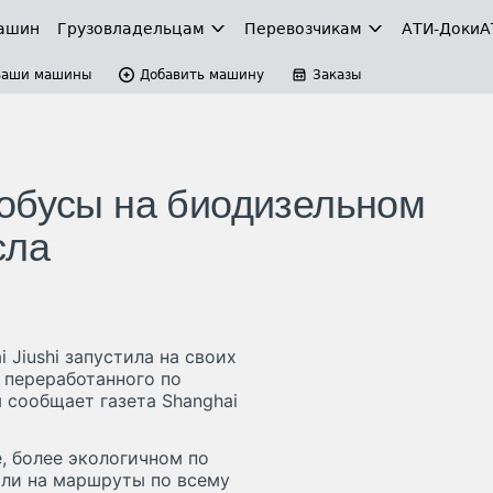
ашин
Грузовладельцам
Перевозчикам
АТИ-Доки
А
Ваши машины
Добавить машину
Заказы
обусы на биодизельном
сла
Jiushi запустила на своих
 переработанного по
 сообщает газета Shanghai
, более экологичном по
шли на маршруты по всему