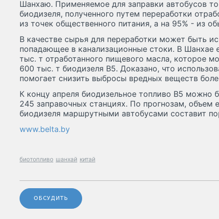
Шанхаю. Применяемое для заправки автобусов то
биодизеля, полученного путем переработки отраб
из точек общественного питания, а на 95% - из о
В качестве сырья для переработки может быть ис
попадающее в канализационные стоки. В Шанхае 
тыс. т отработанного пищевого масла, которое м
600 тыс. т биодизеля B5. Доказано, что использо
помогает снизить выбросы вредных веществ более
К концу апреля биодизельное топливо B5 можно 
245 заправочных станциях. По прогнозам, объем 
биодизеля маршрутными автобусами составит пор
www.belta.by
биотопливо
шанхай
китай
ОБСУДИТЬ