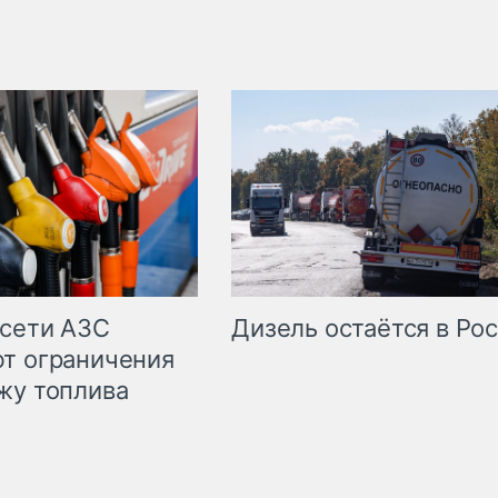
сети АЗС
Дизель остаётся в Ро
т ограничения
жу топлива