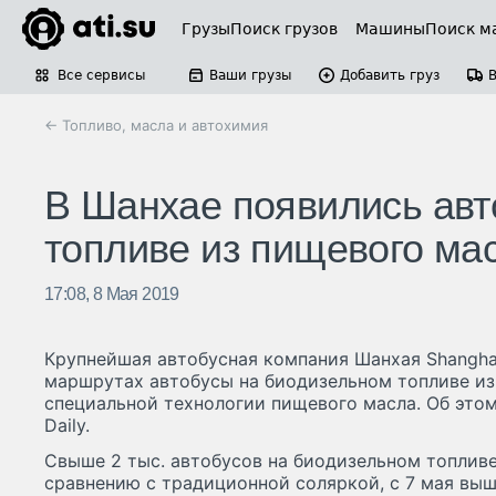
Грузы
Поиск грузов
Машины
Поиск м
Все сервисы
Ваши грузы
Добавить груз
← Топливо, масла и автохимия
В Шанхае появились авт
топливе из пищевого ма
17:08, 8 Мая 2019
Крупнейшая автобусная компания Шанхая Shanghai 
маршрутах автобусы на биодизельном топливе из
специальной технологии пищевого масла. Об этом
Daily.
Свыше 2 тыс. автобусов на биодизельном топливе
сравнению с традиционной соляркой, с 7 мая вы