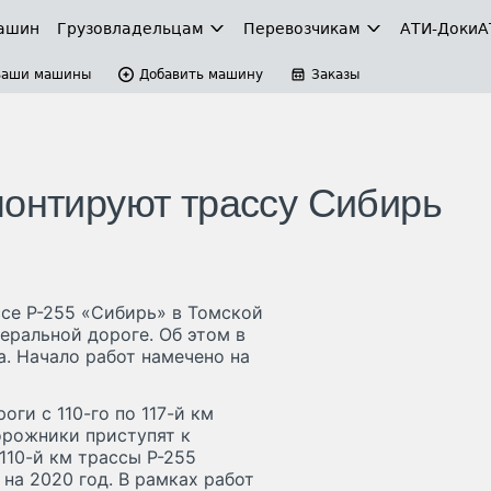
ашин
Грузовладельцам
Перевозчикам
АТИ-Доки
А
Ваши машины
Добавить машину
Заказы
монтируют трассу Сибирь
се Р-255 «Сибирь» в Томской
еральной дороге. Об этом в
а. Начало работ намечено на
ги с 110-го по 117-й км
орожники приступят к
110-й км трассы Р-255
на 2020 год. В рамках работ