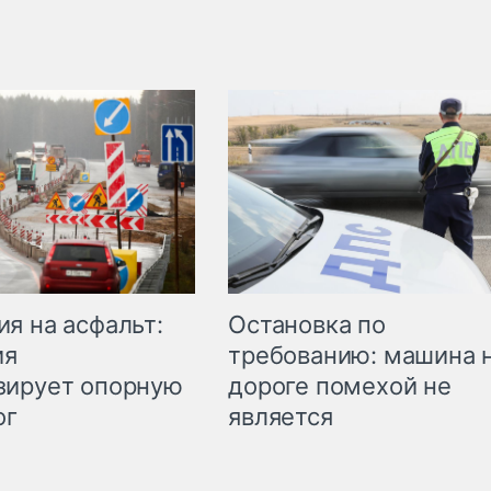
Остановка по
я на асфальт:
требованию: машина 
ия
дороге помехой не
зирует опорную
является
ог