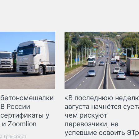
 бетономешалки
«В последнюю недел
 В России
августа начнётся суета
 сертификаты у
чем рискуют
 и Zoomlion
перевозчики, не
успевшие освоить ЭТ
й транспорт