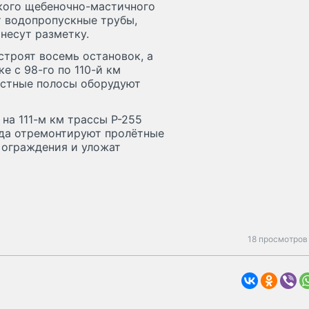
кого щебеночно-мастичного
т водопропускные трубы,
анесут разметку.
устроят восемь остановок, а
е с 98-го по 110-й км
остные полосы оборудуют
на 111-м км трассы Р-255
ода отремонтируют пролётные
 ограждения и уложат
18 просмотров