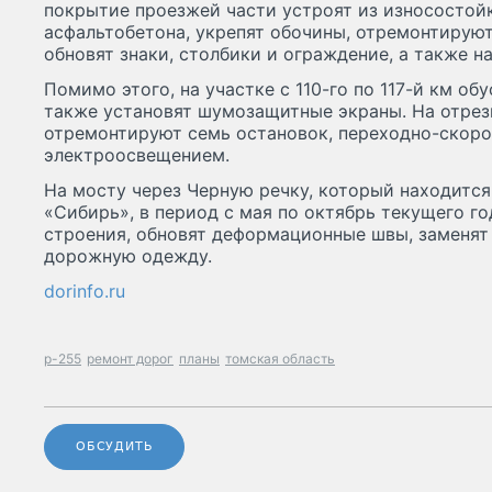
покрытие проезжей части устроят из износостой
асфальтобетона, укрепят обочины, отремонтирую
обновят знаки, столбики и ограждение, а также н
Помимо этого, на участке с 110-го по 117-й км об
также установят шумозащитные экраны. На отрезк
отремонтируют семь остановок, переходно-скор
электроосвещением.
На мосту через Черную речку, который находится 
«Сибирь», в период с мая по октябрь текущего г
строения, обновят деформационные швы, заменят
дорожную одежду.
dorinfo.ru
р-255
ремонт дорог
планы
томская область
ОБСУДИТЬ