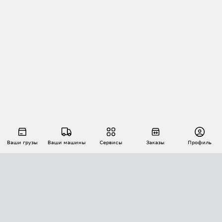
Ваши грузы
Ваши машины
Сервисы
Заказы
Профиль
АВТОМАТИЗАЦИЯ ПЕРЕВОЗОК
Площадки
Заказы
Торги
Тендеры
АТИ-Доки