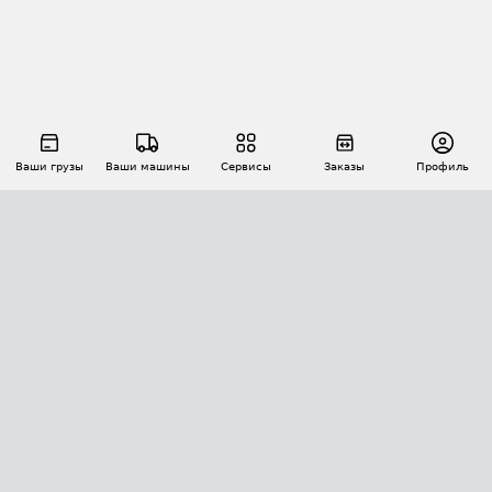
Ваши грузы
Ваши машины
Сервисы
Заказы
Профиль
АВТОМАТИЗАЦИЯ ПЕРЕВОЗОК
Площадки
Заказы
Торги
Тендеры
АТИ-Доки
GPS-мониторинг
АТИ Мессенджер
Цепочки грузов
API ATI.SU
ПОЛЕЗНОЕ
Расчет расстояний
БЕЗОПАСНОСТЬ
Академия ATI.SU