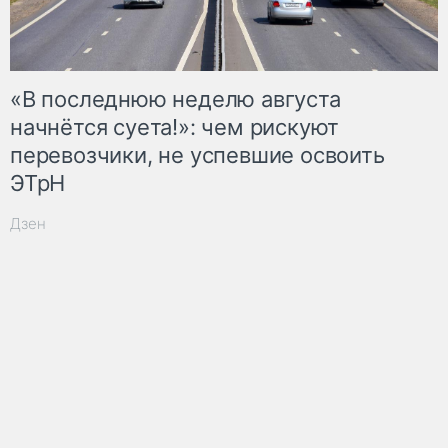
«В последнюю неделю августа
начнётся суета!»: чем рискуют
перевозчики, не успевшие освоить
ЭТрН
Дзен