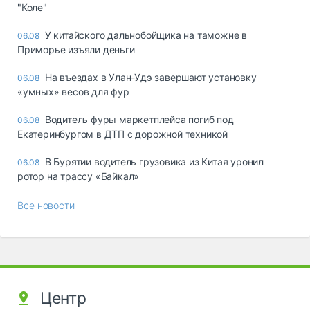
"Коле"
У китайского дальнобойщика на таможне в
06.08
Приморье изъяли деньги
Ha въeздax в Улaн-Удэ зaвepшaют ycтaнoвкy
06.08
«yмныx» вecoв для фyp
Водитель фуры маркетплейса погиб под
06.08
Екатеринбургом в ДТП с дорожной техникой
В Бурятии водитель грузовика из Китая уронил
06.08
ротор на трассу «Байкал»
Все новости
Центр