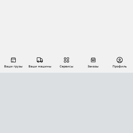
Ваши грузы
Ваши машины
Сервисы
Заказы
Профиль
АВТОМАТИЗАЦИЯ ПЕРЕВОЗОК
Площадки
Заказы
Торги
Тендеры
АТИ-Доки
GPS-мониторинг
АТИ Мессенджер
Цепочки грузов
API ATI.SU