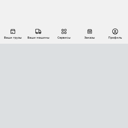
Ваши грузы
Ваши машины
Сервисы
Заказы
Профиль
АВТОМАТИЗАЦИЯ ПЕРЕВОЗОК
Площадки
Заказы
Торги
Тендеры
АТИ-Доки
GPS-мониторинг
АТИ Мессенджер
Цепочки грузов
API ATI.SU
ПОЛЕЗНОЕ
Расчет расстояний
БЕЗОПАСНОСТЬ
Академия ATI.SU
ATI.SU о безопасности