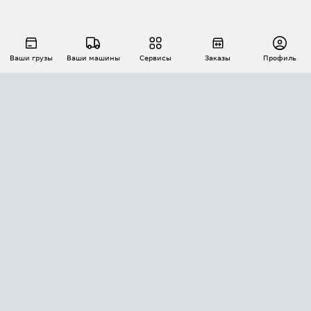
Ваши грузы
Ваши машины
Сервисы
Заказы
Профиль
АВТОМАТИЗАЦИЯ ПЕРЕВОЗОК
Площадки
Заказы
Торги
Тендеры
АТИ-Доки
GPS-мониторинг
АТИ Мессенджер
Цепочки грузов
API ATI.SU
ПОЛЕЗНОЕ
Расчет расстояний
БЕЗОПАСНОСТЬ
Академия ATI.SU
ATI.SU о безопасности
Звезды ATI.SU на вашем сайте
КОНТАКТЫ И ТАРИФЫ
Памятка по проверке контрагентов
Индекс ATI.SU FTL РФ
О системе ATI.SU