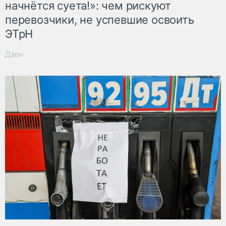
начнётся суета!»: чем рискуют
перевозчики, не успевшие освоить
ЭТрН
Дзен