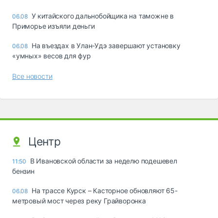
У китайского дальнобойщика на таможне в
06.08
Приморье изъяли деньги
Ha въeздax в Улaн-Удэ зaвepшaют ycтaнoвкy
06.08
«yмныx» вecoв для фyp
Все новости
Центр
В Ивановской области за неделю подешевел
11:50
бензин
На трассе Курск – Касторное обновляют 65-
06.08
метровый мост через реку Грайворонка