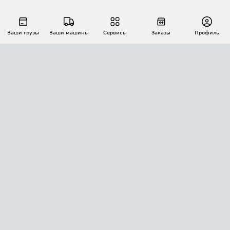
Ваши грузы
Ваши машины
Сервисы
Заказы
Профиль
АВТОМАТИЗАЦИЯ ПЕРЕВОЗОК
Площадки
Заказы
Торги
Тендеры
АТИ-Доки
GPS-мониторинг
АТИ Мессенджер
Цепочки грузов
API ATI.SU
ПОЛЕЗНОЕ
Расчет расстояний
БЕЗОПАСНОСТЬ
Академия ATI.SU
ATI.SU о безопасности
Звезды ATI.SU на вашем сайте
КОНТАКТЫ И ТАРИФЫ
Памятка по проверке контрагентов
Индекс ATI.SU FTL РФ
О системе ATI.SU
Светофор+
Средние ставки
ИНФОРМАЦИЯ