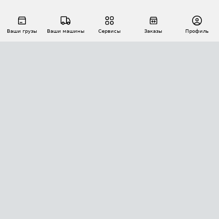
Ваши грузы
Ваши машины
Сервисы
Заказы
Профиль
АВТОМАТИЗАЦИЯ ПЕРЕВОЗОК
Площадки
Заказы
Торги
Тендеры
АТИ-Доки
GPS-мониторинг
АТИ Мессенджер
Цепочки грузов
API ATI.SU
ПОЛЕЗНОЕ
Расчет расстояний
БЕЗОПАСНОСТЬ
Академия ATI.SU
ATI.SU о безопасности
Звезды ATI.SU на вашем сайте
КОНТАКТЫ И ТАРИФЫ
Памятка по проверке контрагентов
Индекс ATI.SU FTL РФ
О системе ATI.SU
Светофор+
Средние ставки
ИНФОРМАЦИЯ